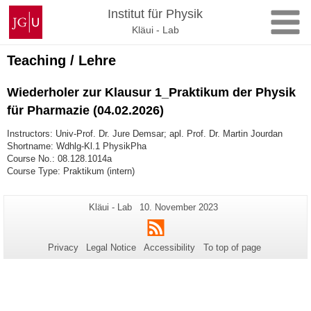
Skip
Johannes
Institut für Physik
to
Gutenberg
Kläui - Lab
content
University
Mainz
Teaching / Lehre
Wiederholer zur Klausur 1_Praktikum der Physik
für Pharmazie (04.02.2026)
Instructors: Univ-Prof. Dr. Jure Demsar; apl. Prof. Dr. Martin Jourdan
Shortname: Wdhlg-Kl.1 PhysikPha
Course No.: 08.128.1014a
Course Type: Praktikum (intern)
Additional
Page-
Last
Kläui - Lab
10. November 2023
Name:
Update:
information
RSS
about
Privacy
Legal Notice
Accessibility
To top of page
this
page